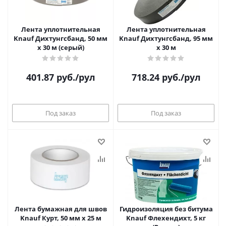
Лента уплотнительная
Лента уплотнительная
Knauf Дихтунгсбанд, 50 мм
Knauf Дихтунгсбанд, 95 мм
х 30 м (серый)
х 30 м
401.87
руб.
/рул
718.24
руб.
/рул
Под заказ
Под заказ
Лента бумажная для швов
Гидроизоляция без битума
Knauf Курт, 50 мм х 25 м
Knauf Флехендихт, 5 кг