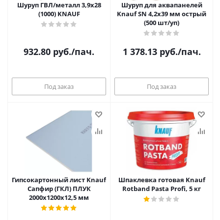
Шуруп ГВЛ/металл 3,9х28
Шуруп для аквапанелей
(1000) KNAUF
Knauf SN 4,2х39 мм острый
(500 шт/уп)
932.80
руб.
/пач.
1 378.13
руб.
/пач.
Под заказ
Под заказ
Гипсокартонный лист Knauf
Шпаклевка готовая Knauf
Сапфир (ГКЛ) ПЛУК
Rotband Pasta Profi, 5 кг
2000x1200х12,5 мм