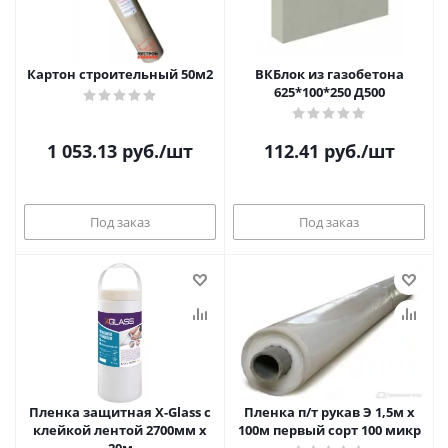
Картон строительный 50м2
ВКБлок из газобетона
625*100*250 Д500
1 053.13
руб.
/шт
112.41
руб.
/шт
Под заказ
Под заказ
Пленка защитная X-Glass с
Пленка п/т рукав Э 1,5м х
клейкой лентой 2700мм х
100м первый сорт 100 микр