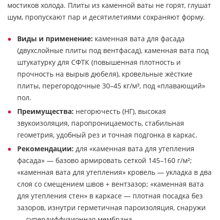
мостиков холода. Плиты из каменной ваты не горят, глушат
шум, пропускают пар и десятилетиями сохраняют форму.
Виды и применение:
каменная вата для фасада
(двухслойные плиты под вентфасад), каменная вата под
штукатурку для СФТК (повышенная плотность и
прочность на вырыв дюбеля), кровельные жёсткие
плиты, перегородочные 30–45 кг/м³, под «плавающий»
пол.
Преимущества:
негорючесть (НГ), высокая
звукоизоляция, паропроницаемость, стабильная
геометрия, удобный рез и точная подгонка в каркас.
Рекомендации:
для «каменная вата для утепления
фасада» — базово армировать сеткой 145–160 г/м²;
«каменная вата для утепления» кровель — укладка в два
слоя со смещением швов + вентзазор; «каменная вата
для утепления стен» в каркасе — плотная посадка без
зазоров, изнутри герметичная пароизоляция, снаружи
— супердиффузионная мембрана.