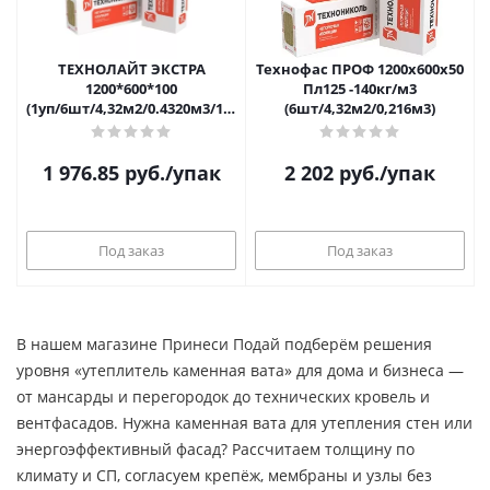
ТЕХНОЛАЙТ ЭКСТРА
Технофас ПРОФ 1200х600х50
1200*600*100
Пл125 -140кг/м3
(1уп/6шт/4,32м2/0.4320м3/16уп
(6шт/4,32м2/0,216м3)
под))
1 976.85
руб.
/упак
2 202
руб.
/упак
Под заказ
Под заказ
В нашем магазине Принеси Подай подберём решения
уровня «утеплитель каменная вата» для дома и бизнеса —
от мансарды и перегородок до технических кровель и
вентфасадов. Нужна каменная вата для утепления стен или
энергоэффективный фасад? Рассчитаем толщину по
климату и СП, согласуем крепёж, мембраны и узлы без