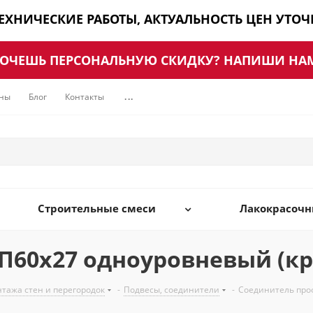
ТЕХНИЧЕСКИЕ РАБОТЫ, АКТУАЛЬНОСТЬ ЦЕН УТО
ОЧЕШЬ ПЕРСОНАЛЬНУЮ СКИДКУ? НАПИШИ НА
ны
Блог
Контакты
...
Строительные смеси
Лакокрасоч
60х27 одноуровневый (кра
нтажа стен и перегородок
-
Подвесы, соединители
-
Соединитель проф