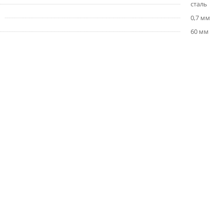
сталь
0,7 мм
60 мм