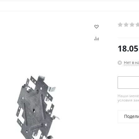
18.05
Нет в н
Наши менед
условия за
Подел