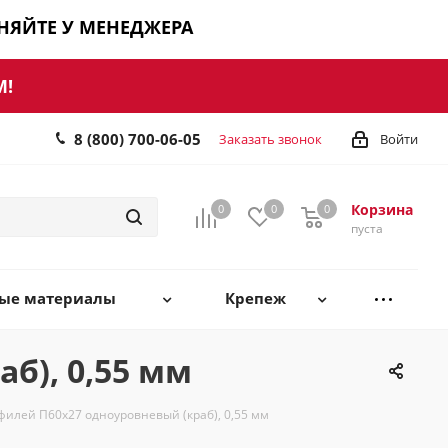
ЧНЯЙТЕ У МЕНЕДЖЕРА
М!
8 (800) 700-06-05
Заказать звонок
Войти
Корзина
0
0
0
0
пуста
ные материалы
Крепеж
б), 0,55 мм
илей П60х27 одноуровневый (краб), 0,55 мм