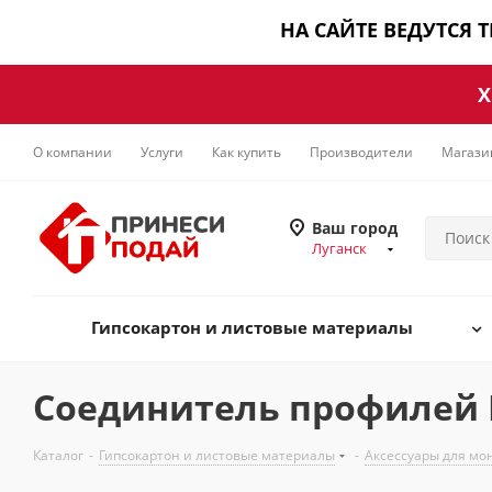
НА САЙТЕ ВЕДУТСЯ 
Х
О компании
Услуги
Как купить
Производители
Магази
Ваш город
Луганск
Гипсокартон и листовые материалы
Соединитель профилей П
Каталог
-
Гипсокартон и листовые материалы
-
Аксессуары для мо