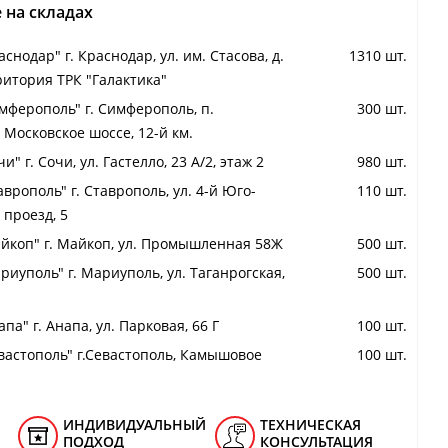
 на складах
снодар" г. Краснодар, ул. им. Стасова, д.
1310 шт.
ритория ТРК "Галактика"
мферополь" г. Симферополь, п.
300 шт.
 Московское шоссе, 12-й км.
и" г. Сочи, ул. Гастелло, 23 А/2, этаж 2
980 шт.
аврополь" г. Ставрополь, ул. 4-й Юго-
110 шт.
проезд, 5
йкоп" г. Майкоп, ул. Промышленная 58Ж
500 шт.
риуполь" г. Мариуполь, ул. Таганрогская,
500 шт.
па" г. Анапа, ул. Парковая, 66 Г
100 шт.
вастополь" г.Севастополь, Камышовое
100 шт.
ИНДИВИДУАЛЬНЫЙ
ТЕХНИЧЕСКАЯ
ПОДХОД
КОНСУЛЬТАЦИЯ