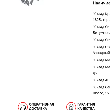
Наличие
"Cклад Кра
182Б, тер
"Cклад Си
Битумное,
"Cклад Соч
"Cклад Ст
Западный 
"Cклад Ма
"Cклад Ма
д5
"Cклад Ана
"Cклад Се
шоссе, 15
ОПЕРАТИВНАЯ
ГАРАНТИЯ
ДОСТАВКА
КАЧЕСТВА