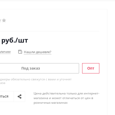
руб.
/шт
аличии
Нашли дешевле?
Под заказ
Опт
жеры обязательно свяжутся с вами и уточнят
каза
Цена действительна только для интернет-
иться
магазина и может отличаться от цен в
розничных магазинах