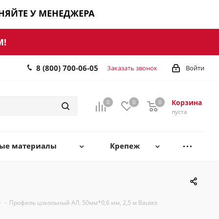
ЧНЯЙТЕ У МЕНЕДЖЕРА
М!
8 (800) 700-06-05
Заказать звонок
Войти
Корзина
0
0
0
0
пуста
ные материалы
Крепеж
-
Профиль цокольный АЛ. 50мм*0,6 мм, 2,5 м Bautex