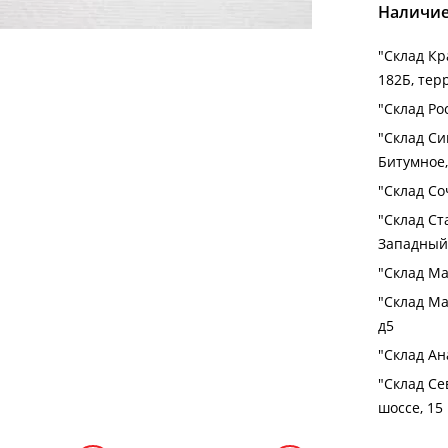
Наличие
"Cклад Кра
182Б, тер
"Cклад Ро
"Cклад Си
Битумное,
"Cклад Соч
"Cклад Ст
Западный 
"Cклад Ма
"Cклад Ма
д5
"Cклад Ана
"Cклад Се
шоссе, 15