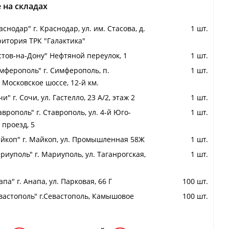
 на складах
снодар" г. Краснодар, ул. им. Стасова, д.
1 шт.
ритория ТРК "Галактика"
стов-на-Дону" Нефтяной переулок, 1
1 шт.
мферополь" г. Симферополь, п.
1 шт.
 Московское шоссе, 12-й км.
и" г. Сочи, ул. Гастелло, 23 А/2, этаж 2
1 шт.
аврополь" г. Ставрополь, ул. 4-й Юго-
1 шт.
проезд, 5
йкоп" г. Майкоп, ул. Промышленная 58Ж
1 шт.
риуполь" г. Мариуполь, ул. Таганрогская,
1 шт.
па" г. Анапа, ул. Парковая, 66 Г
100 шт.
вастополь" г.Севастополь, Камышовое
100 шт.