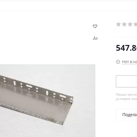
547.8
Нет в н
Наши менед
условия за
Подел