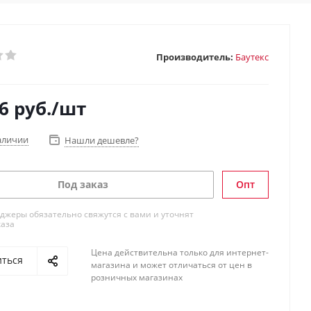
Производитель:
Баутекс
6
руб.
/шт
аличии
Нашли дешевле?
Под заказ
Опт
жеры обязательно свяжутся с вами и уточнят
каза
Цена действительна только для интернет-
иться
магазина и может отличаться от цен в
розничных магазинах