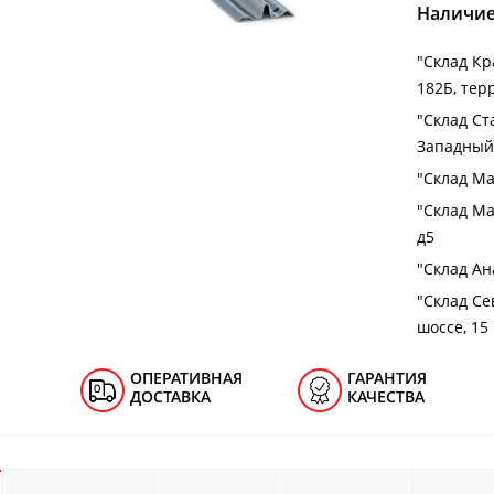
Наличие
"Cклад Кра
182Б, тер
"Cклад Ст
Западный 
"Cклад Ма
"Cклад Ма
д5
"Cклад Ана
"Cклад Се
шоссе, 15
ОПЕРАТИВНАЯ
ГАРАНТИЯ
ДОСТАВКА
КАЧЕСТВА