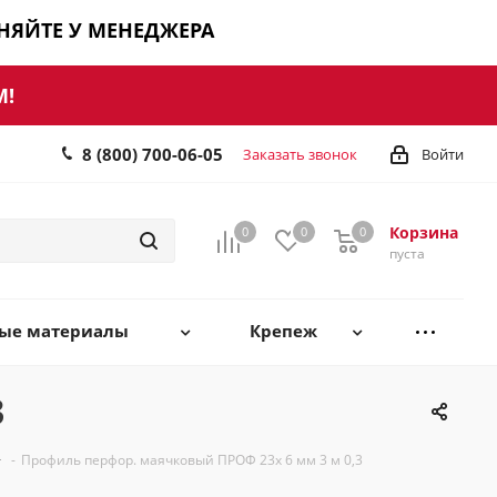
ЧНЯЙТЕ У МЕНЕДЖЕРА
М!
8 (800) 700-06-05
Заказать звонок
Войти
Корзина
0
0
0
0
пуста
ные материалы
Крепеж
3
-
Профиль перфор. маячковый ПРОФ 23х 6 мм 3 м 0,3