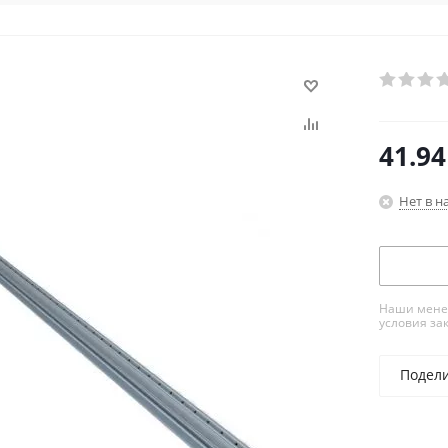
41.94
Нет в н
Наши менед
условия за
Подел