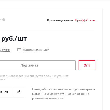
Производитель:
Профф Сталь
руб.
/шт
аличии
Нашли дешевле?
Под заказ
Опт
жеры обязательно свяжутся с вами и уточнят
каза
Цена действительна только для интернет-
иться
магазина и может отличаться от цен в
розничных магазинах