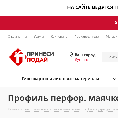
НА САЙТЕ ВЕДУТСЯ 
Х
О компании
Услуги
Как купить
Производители
Магази
Ваш город
Луганск
Гипсокартон и листовые материалы
Профиль перфор. маячко
Каталог
-
Гипсокартон и листовые материалы
-
Аксессуары для мо