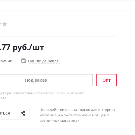
.77
руб.
/шт
аличии
Нашли дешевле?
Под заказ
Опт
жеры обязательно свяжутся с вами и уточнят
каза
Цена действительна только для интернет-
иться
магазина и может отличаться от цен в
розничных магазинах