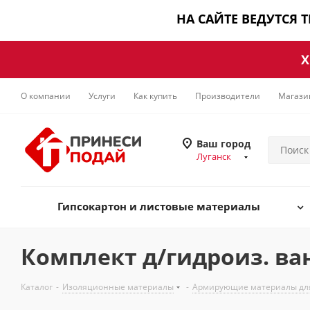
НА САЙТЕ ВЕДУТСЯ 
Х
О компании
Услуги
Как купить
Производители
Магази
Ваш город
Луганск
Гипсокартон и листовые материалы
Комплект д/гидроиз. ва
Каталог
-
Изоляционные материалы
-
Армирующие материалы дл