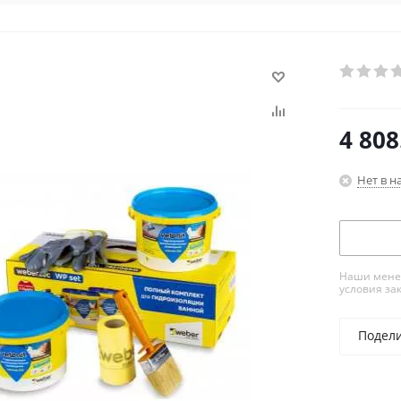
4 808
Нет в н
Наши менед
условия за
Подел