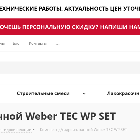
ТЕХНИЧЕСКИЕ РАБОТЫ, АКТУАЛЬНОСТЬ ЦЕН УТО
ОЧЕШЬ ПЕРСОНАЛЬНУЮ СКИДКУ? НАПИШИ НА
ны
Блог
Контакты
...
Строительные смеси
Лакокрасоч
нной Weber TEC WP SET
я гидроизоляции
-
Комплект д/гидроиз. ванной Weber TEC WP SET