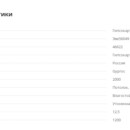
тики
Гипсокар
Эве56049
46622
Гипсокар
Россия
Gyproc
2000
Потолок,
Влагосто
Утоненна
12,5
1200