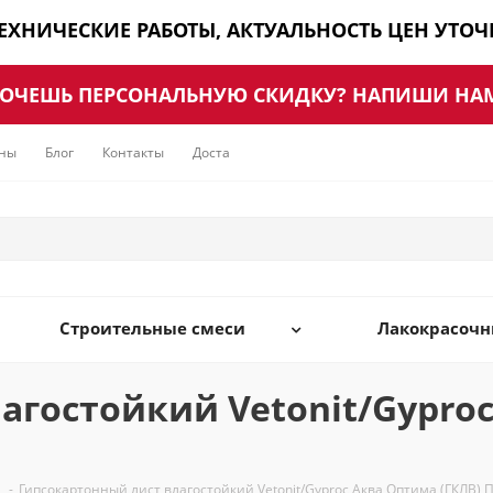
ТЕХНИЧЕСКИЕ РАБОТЫ, АКТУАЛЬНОСТЬ ЦЕН УТО
ОЧЕШЬ ПЕРСОНАЛЬНУЮ СКИДКУ? НАПИШИ НА
ны
Блог
Контакты
Доставка
Строительные смеси
Лакокрасоч
агостойкий Vetonit/Gyproc
-
Гипсокартонный лист влагостойкий Vetonit/Gyproc Аква Оптима (ГКЛВ) 