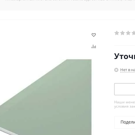
Уточ
Нет в н
Наши менед
условия за
Подел