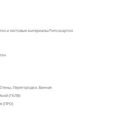
тон и листовые материалы/Гипсокартон
тон
 Стены, Перегородки, Ванная
йкий (ГКЛВ)
я (ПРО)