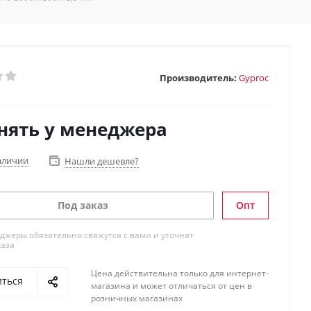
Производитель:
Gyproc
нять у менеджера
аличии
Нашли дешевле?
Под заказ
Опт
жеры обязательно свяжутся с вами и уточнят
каза
Цена действительна только для интернет-
иться
магазина и может отличаться от цен в
розничных магазинах