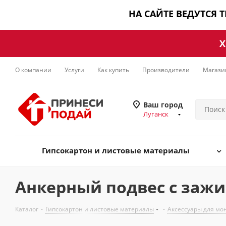
НА САЙТЕ ВЕДУТСЯ 
Х
О компании
Услуги
Как купить
Производители
Магази
Ваш город
Луганск
Гипсокартон и листовые материалы
Анкерный подвес с зажи
Каталог
-
Гипсокартон и листовые материалы
-
Аксессуары для мо