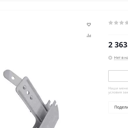
2 363
Нет в н
Наши менед
условия за
Подел