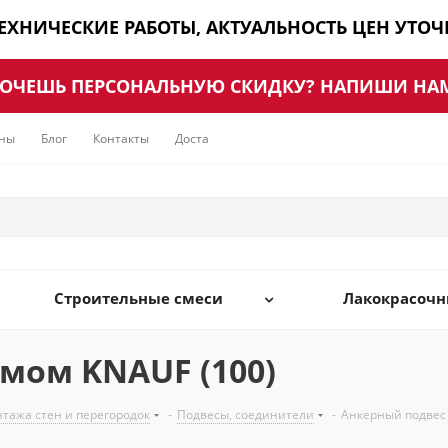
ТЕХНИЧЕСКИЕ РАБОТЫ, АКТУАЛЬНОСТЬ ЦЕН УТО
ОЧЕШЬ ПЕРСОНАЛЬНУЮ СКИДКУ? НАПИШИ НА
ны
Блог
Контакты
Доставка
Строительные смеси
Лакокрасоч
мом KNAUF (100)
нтажа стен и перегородок
-
Подвесы, соединители
-
Анкерный подвес 