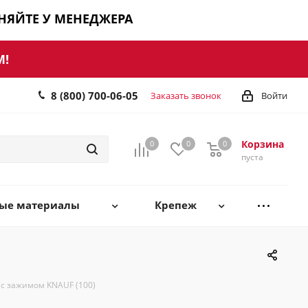
ЧНЯЙТЕ У МЕНЕДЖЕРА
М!
8 (800) 700-06-05
Заказать звонок
Войти
Корзина
0
0
0
0
пуста
ные материалы
Крепеж
с зажимом KNAUF (100)