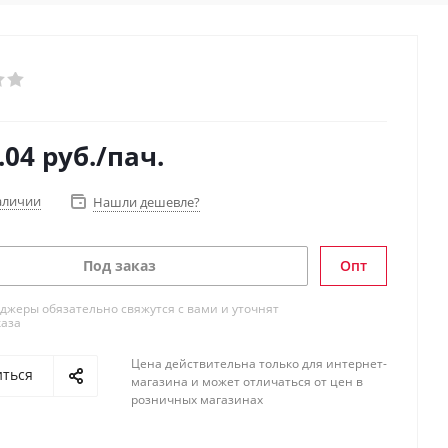
.04
руб.
/пач.
аличии
Нашли дешевле?
Под заказ
Опт
жеры обязательно свяжутся с вами и уточнят
каза
Цена действительна только для интернет-
иться
магазина и может отличаться от цен в
розничных магазинах